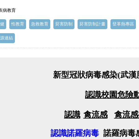
 疾病教育
健
性教育
急救教育
菸害防制
菸害防制計畫
登革熱專區
源連結
新型冠狀病毒感染(武漢肺
認識校園危險
認識
禽流感
禽流感
認識諾羅病毒
諾羅病毒