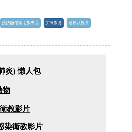
預防熱傷害衛教專區
疾病教育
運動及飲食
炎) 懶人包
動物
衛教影片
感染衛教影片